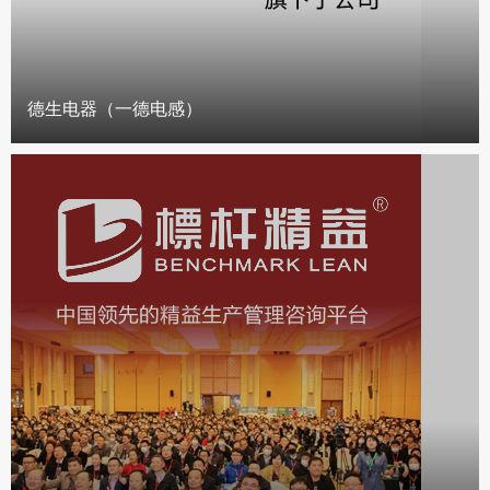
德生电器（一德电感）